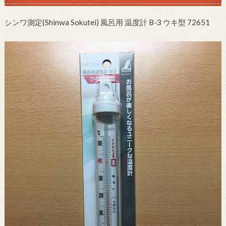
シンワ測定(Shinwa Sokutei) 風呂用 温度計 B-3 ウキ型 72651