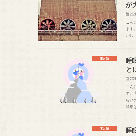
が
2021
こん
ます
かし
睡
未分類
と
2021
こん
す。
らい
詳細
睡
未分類