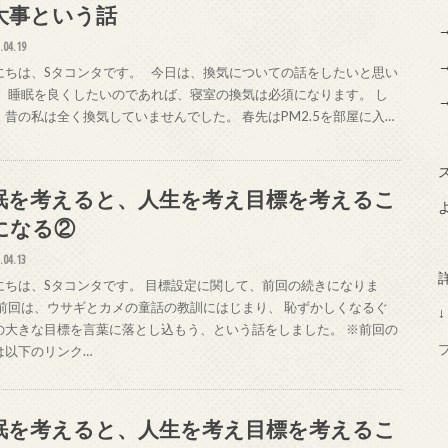
大事という話
.04.19
にちは、Sタコンタです。 今日は、換気についての話をしたいと思い
。 睡眠を良くしたいのであれば、寝室の換気は必須になります。 し
、昔の私は全く換気していませんでした。 春先はPM2.5を部屋に入…
眠を考えると、人生を考え目標を考えるこ
になる②
.04.13
にちは、Sタコンタです。 目標設定に関して、前回の続きになりま
 前回は、ウサギとカメの童話の教訓にはじまり、 恥ずかしくなるぐ
↓
の大きな目標を言葉に落とし込もう、という話をしました。 ※前回の
は以下のリンク…
眠を考えると、人生を考え目標を考えるこ