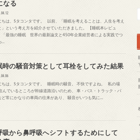
になる
.04.12
にちは、Sタコンタです。 以前、「睡眠を考えることは、人生を考え
と」という考え方を紹介させていただきました。 【睡眠本レビュ
 「最強の睡眠 世界の最新論文と450年企業経営者による実践でつ
わ…
眠時の騒音対策として耳栓をしてみた結果
.04.06
にちは、Sタコンタです。 睡眠時の騒音。 不快ですよね。 私の場
 住んでいるところが幹線道路沿いのため、 車・バス・トラック・バ
など常にかなりの車両の往来があり、 騒音がいつも気に…
呼吸から鼻呼吸へシフトするためにして