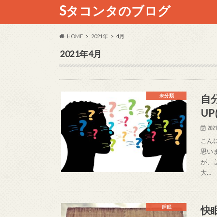
Sタコンタのブログ
HOME
2021年
4月
2021年4月
自
未分類
U
2021
こん
思い
が、
大…
快
睡眠