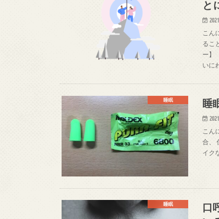
と
2021
こん
るこ
ー】
いに
睡
睡眠
2021
こん
合、
イク
口
睡眠