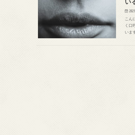
い
2021
こん
く口
いま