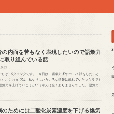
分の内面を苦もなく表現したいので語彙力
Pに取り組んでいる話
.04.21
にちは、Sタコンタです。 今日は、語彙力UPについて話をしたいと
ます。 これまでは、私なりにいろいろな情報に触れていたつもりです
 語彙力を上げていこうという考えは全くありませんでした。 語彙力
眠のためには二酸化炭素濃度を下げる換気